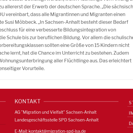
u allererst der Erwerb der deutschen Sprache. „Die sächsisc
DU vereinbart, dass alle Migrantinnen und Migranten einen
gte Susi Möbbeck. „In Sachsen-Anhalt besteht dieser Bedarf
Beschluss für eine verbesserte Bildungsintegration von
ie Schule bis zur beruflichen Bildung. Vor allem die schulisch
rbereitungsklassen sollten eine Größe von 15 Kindern nicht
ache lernt, hat die Chance im Unterricht zu bestehen. Zudem
 Wohnungsunterbringung aller Flüchtlinge aus. Das erleichtert
nseitiger Vorurteile.
KONTAKT
S
AG "Migration und Vielfalt" Sachsen-Anhalt
I
Landesgeschäftsstelle SPD Sachsen-Anhalt
D
E-Mail:
kontakt@migration-spd-lsa.de