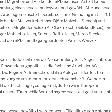
ft Migration und Vielfalt der SPD Sachsen-Anhalt hat auf
ammlung einen neuen Landesvorstand gewählt. Alte und neue
e Arbeitsgemeinschaft bereits seit ihrer Gründung im Juli 201
die beiden StellvertreterInnen Björn Malycha (Stendal) und
eiteren Mitglieder Seluan Al-Chakmakchi (Salzlandkreis), Jan
or Matvjets (Halle), Satenik Roth (Halle), Marco Steckel
z) und den SPD-Landtagabgeordneten Patrick Wanzek
atrin Budde nahm an der Versammlung teil. „Angesichts der
Einwanderungspolitik ist die fachliche Arbeit der AG
. Die Pegida-Aufmärsche und ihre Ableger in den letzten
tzungen um Integration deutlich verschärft. „Gerade in
l der Flüchtlinge gestiegen ist, dürfen wir in Europa, in
 unsere Türen schließen und sagen: euer Leid geht uns nicht
umso besser bewältigt werden, wenn Flüchtlinge von Anfang a