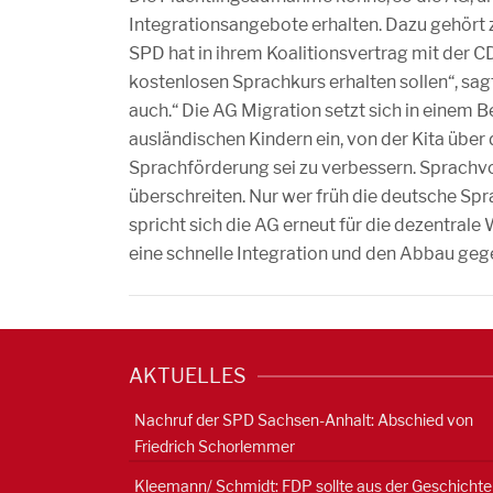
Integrationsangebote erhalten. Dazu gehört z
SPD hat in ihrem Koalitionsvertrag mit der C
kostenlosen Sprachkurs erhalten sollen“, sa
auch.“ Die AG Migration setzt sich in einem 
ausländischen Kindern ein, von der Kita über d
Sprachförderung sei zu verbessern. Sprachvo
überschreiten. Nur wer früh die deutsche Spr
spricht sich die AG erneut für die dezentrale
eine schnelle Integration und den Abbau gege
AKTUELLES
Nachruf der SPD Sachsen-Anhalt: Abschied von
Friedrich Schorlemmer
Kleemann/ Schmidt: FDP sollte aus der Geschichte