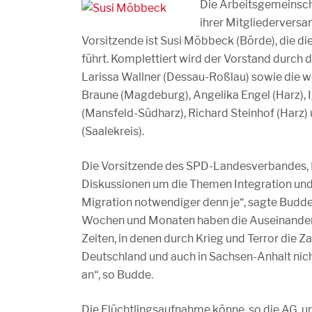
Die Arbeitsgemeinscha
ihrer Mitgliedervers
Vorsitzende ist Susi Möbbeck (Börde), die di
führt. Komplettiert wird der Vorstand durch 
Larissa Wallner (Dessau-Roßlau) sowie die w
Braune (Magdeburg), Angelika Engel (Harz), Ig
(Mansfeld-Südharz), Richard Steinhof (Har
(Saalekreis).
Die Vorsitzende des SPD-Landesverbandes, K
Diskussionen um die Themen Integration und 
Migration notwendiger denn je“, sagte Budde
Wochen und Monaten haben die Auseinanderse
Zeiten, in denen durch Krieg und Terror die Zah
Deutschland und auch in Sachsen-Anhalt nicht
an“, so Budde.
Die Flüchtlingsaufnahme könne, so die AG, 