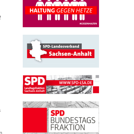
2
s
n