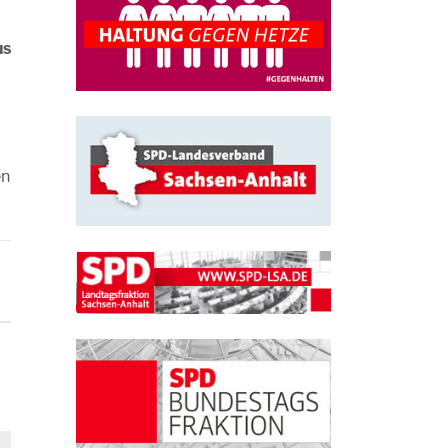
us
en